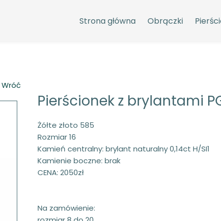
Strona główna
Obrączki
Pierści
 Wróć
Pierścionek z brylantami P
Żółte złoto 585
Rozmiar 16
Kamień centralny: brylant naturalny 0,14ct H/SI1
Kamienie boczne: brak
CENA: 2050zł
Na zamówienie:
rozmiar 8 do 20