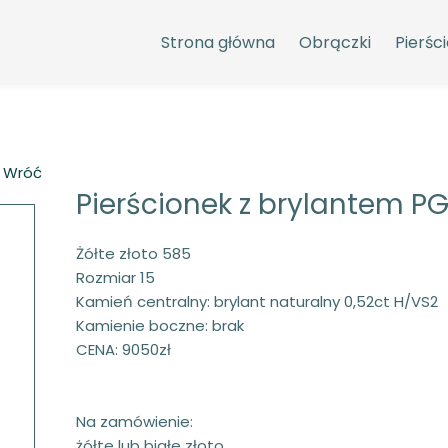
Strona główna
Obrączki
Pierści
 Wróć
Pierścionek z brylantem P
Żółte złoto 585
Rozmiar 15
Kamień centralny: brylant naturalny 0,52ct H/VS2
Kamienie boczne: brak
CENA: 9050zł
Na zamówienie:
żółte lub białe złoto